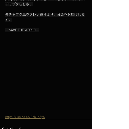
チャブクらしさ。
モチャブク島ウクレレ通りより、音楽をお届けしま
す。
— SAVE THE WORLD —
https://linkco.re/ErR165yh