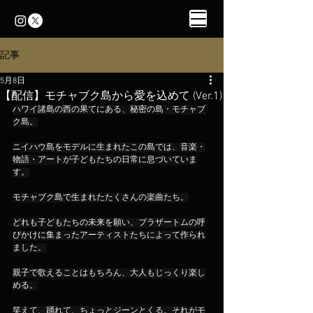
記事
5月8日
【配信】モチャブク島から愛を込めて (Ver.1)
ハワイ諸島の西の果てにある、秘密の島・モチャブ
ク島。
ニイハウ島をモデルに生まれたこの島では、音楽・
物語・アートが子どもたちの日常に息づいていま
す。
モチャブク島で生まれたたくさんの楽曲たち。
どれも子どもたちの未来を願い、ブラザートムの呼
びかけに集まったアーティストたちによって作られ
ました。
親子で歌えることはもちろん、大人もじっくり楽し
める。
笑えて、踊れて、ちょっとジーンとくる。それがモ